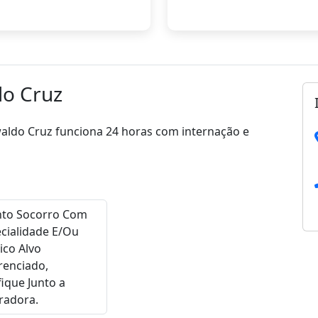
do Cruz
swaldo Cruz funciona 24 horas com internação e
nto Socorro Com
cialidade E/Ou
ico Alvo
renciado,
fique Junto a
radora.