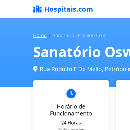
Hospitais.com
Home
Sanatório Oswaldo Cruz
Sanatório Os
Rua Rodolfo F De Mello, Petrópolis
Horário de
Funcionamento
24 Horas
Todos os dias