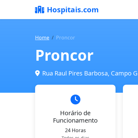
Hospitais.com
Home
Proncor
Proncor
Rua Raul Pires Barbosa, Campo G
Horário de
Funcionamento
24 Horas
Todos os dias