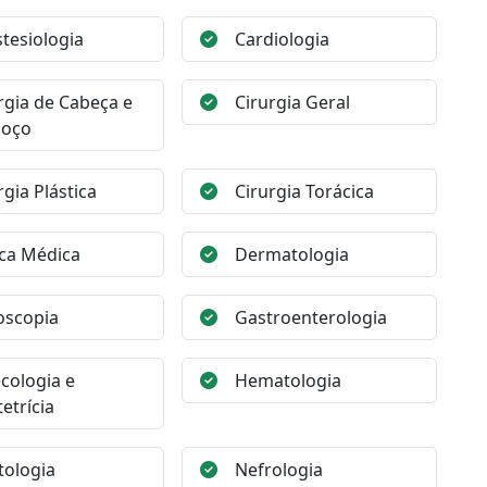
tesiologia
Cardiologia
rgia de Cabeça e
Cirurgia Geral
coço
rgia Plástica
Cirurgia Torácica
ica Médica
Dermatologia
oscopia
Gastroenterologia
cologia e
Hematologia
etrícia
ologia
Nefrologia