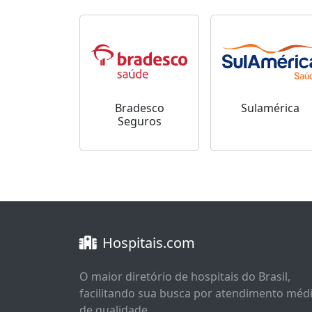
Bradesco
Sulamérica
Seguros
Hospitais.com
O maior diretório de hospitais do Brasil,
facilitando sua busca por atendimento méd
de qualidade.