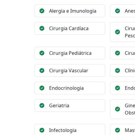
Alergia e Imunologia
Anes
Cirurgia Cardíaca
Ciru
Pes
Cirurgia Pediátrica
Ciru
Cirurgia Vascular
Clín
Endocrinologia
End
Geriatria
Gine
Obst
Infectologia
Mast