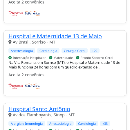
Aceita 2 convênios:
de UTI adulto e pediátrica, internação hospitalar, maternidade e
pronto-socorro geral.
Hospital e Maternidade 13 de Maio
Av Brasil, Sorriso - MT
Anestesiologia
Cardiologia
Cirurgia Geral
+29
Internação Hospitalar
Maternidade
Pronto Socorro Geral
Na Vila Romana, em Sorriso (MT), o Hospital e Maternidade 13 de
Maio funciona 24 horas com um quadro extenso de
especialidades, incluindo cardiologia, cirurgia geral, pediátrica,
Aceita 2 convênios:
plástica e vascular, oncologia e neurocirurgia, com internação
hospitalar, maternidade e pronto-socorro geral.
Hospital Santo Antônio
Av dos Flamboyants, Sinop - MT
Alergia e Imunologia
Anestesiologia
Cardiologia
+33