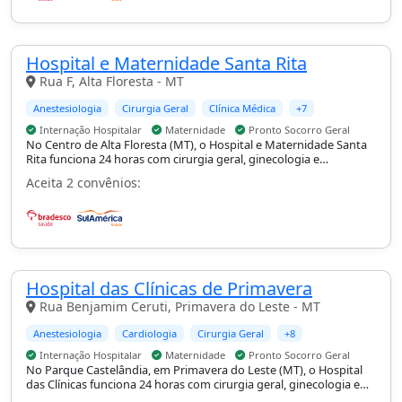
Hospital e Maternidade Santa Rita
Rua F, Alta Floresta - MT
Anestesiologia
Cirurgia Geral
Clínica Médica
+7
Internação Hospitalar
Maternidade
Pronto Socorro Geral
No Centro de Alta Floresta (MT), o Hospital e Maternidade Santa
Rita funciona 24 horas com cirurgia geral, ginecologia e
obstetrícia, ortopedia e traumatologia e pediatria, com suporte
Aceita 2 convênios:
de UTI adulto e pediátrica, internação hospitalar, maternidade e
pronto-socorro geral.
Hospital das Clínicas de Primavera
Rua Benjamim Ceruti, Primavera do Leste - MT
Anestesiologia
Cardiologia
Cirurgia Geral
+8
Internação Hospitalar
Maternidade
Pronto Socorro Geral
No Parque Castelândia, em Primavera do Leste (MT), o Hospital
das Clínicas funciona 24 horas com cirurgia geral, ginecologia e
obstetrícia, ortopedia e traumatologia e pediatria, com suporte