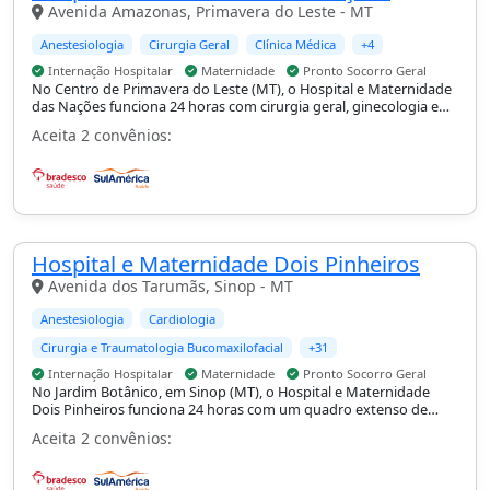
Avenida Amazonas, Primavera do Leste - MT
Anestesiologia
Cirurgia Geral
Clínica Médica
+4
Internação Hospitalar
Maternidade
Pronto Socorro Geral
No Centro de Primavera do Leste (MT), o Hospital e Maternidade
das Nações funciona 24 horas com cirurgia geral, ginecologia e
obstetrícia, ortopedia e traumatologia e pediatria, com suporte
Aceita 2 convênios:
de UTI, internação hospitalar, maternidade e pronto-socorro
geral.
Hospital e Maternidade Dois Pinheiros
Avenida dos Tarumãs, Sinop - MT
Anestesiologia
Cardiologia
Cirurgia e Traumatologia Bucomaxilofacial
+31
Internação Hospitalar
Maternidade
Pronto Socorro Geral
No Jardim Botânico, em Sinop (MT), o Hospital e Maternidade
Dois Pinheiros funciona 24 horas com um quadro extenso de
especialidades, incluindo cardiologia, cirurgia de cabeça e
Aceita 2 convênios:
pescoço, plástica, torácica e vascular, oncologia e neurocirurgia,
com internação hospitalar, maternidade e pronto-socorro geral.