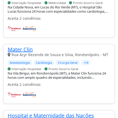
Internação Hospitalar
Maternidade
Pronto Socorro Geral
Na Cidade Nova, em Lucas do Rio Verde (MT), o Hospital São
Lucas funciona 24 horas com especialidades como cardiologia,
cirurgia geral, ginecologia e obstetrícia e ortopedia e
Aceita 2 convênios:
traumatologia, com suporte de UTI, internação hospitalar,
maternidade e pronto-socorro geral.
Mater Clin
Rua Acyr Rezende de Souza e Silva, Rondonópolis - MT
Anestesiologia
Cardiologia
Cirurgia Geral
+14
Internação Hospitalar
Pronto Socorro Geral
Na Vila Birigui, em Rondonópolis (MT), a Mater Clin funciona 24
horas com amplo quadro de especialidades, incluindo
cardiologia, cirurgia geral, ginecologia e obstetrícia, neurologia e
Aceita 2 convênios:
ortopedia e traumatologia, com suporte de UTI adulto e
pediátrica, internação hospitalar e pronto-socorro geral.
Hospital e Maternidade das Nações