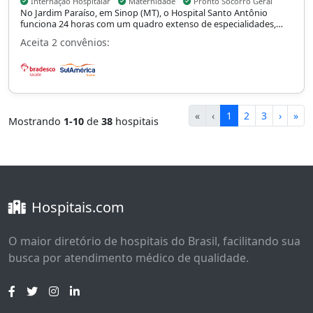
Internação Hospitalar
Maternidade
Pronto Socorro Geral
No Jardim Paraíso, em Sinop (MT), o Hospital Santo Antônio
funciona 24 horas com um quadro extenso de especialidades,
incluindo cardiologia, cirurgia de cabeça e pescoço, pediátrica,
Aceita 2 convênios:
plástica, torácica e vascular, oncologia e neurocirurgia, com
internação hospitalar, maternidade e pronto-socorro geral.
«
‹
1
2
3
›
»
Mostrando
1-10
de
38
hospitais
Hospitais.com
O maior diretório de hospitais do Brasil, facilitando sua
busca por atendimento médico de qualidade.