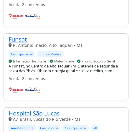
incluindo cardiologia, cirurgia geral, oncologia, neurocirurgia e
Aceita 2 convênios:
ginecologia e obstetrícia, com suporte de UTI adulto e pediátrica,
internação hospitalar e pronto-socorro geral.
Funsat
R. Antônio Inácio, Alto Taquari - MT
Cirurgia Geral
Clínica Médica
Internação Hospitalar
Maternidade
Pronto Socorro Geral
A Funsat, no Centro de Alto Taquari (MT), atende de segunda a
sexta das 7h às 13h com cirurgia geral e clínica médica, com
internação hospitalar, maternidade e pronto-socorro geral.
Aceita 2 convênios:
Hospital São Lucas
Av. Brasil, Lucas do Rio Verde - MT
Anestesiologia
Cardiologia
Cirurgia Geral
+8