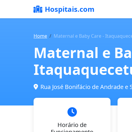
Hospitais.com
Home
Maternal e Baby Care - Itaquaquec
Maternal e Ba
Itaquaquecet
Rua José Bonifácio de Andrade e S
Horário de
Funcionamento