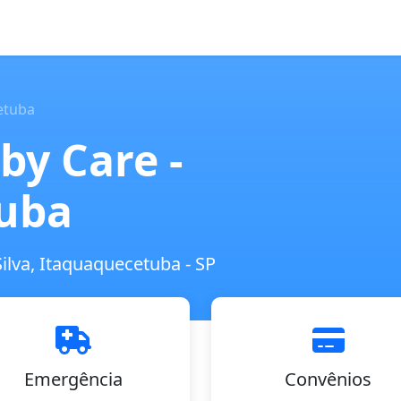
etuba
by Care -
uba
ilva, Itaquaquecetuba - SP
Emergência
Convênios