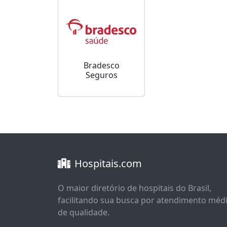
Bradesco
Seguros
Hospitais.com
O maior diretório de hospitais do Brasil,
facilitando sua busca por atendimento méd
de qualidade.