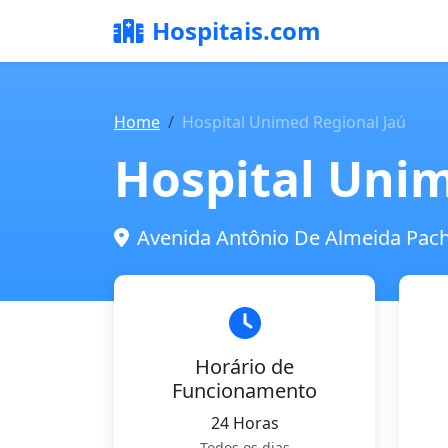
Hospitais.com
Home
Hospital Unimed Regional Jaú
Hospital Unim
Avenida Antônio De Almeida Pache
Horário de
Funcionamento
24 Horas
Todos os dias