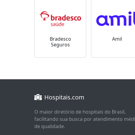
Bradesco
Amil
Seguros
Hospitais.com
O maior diretório de hospitais do Brasil,
facilitando sua busca por atendimento méd
de qualidade.