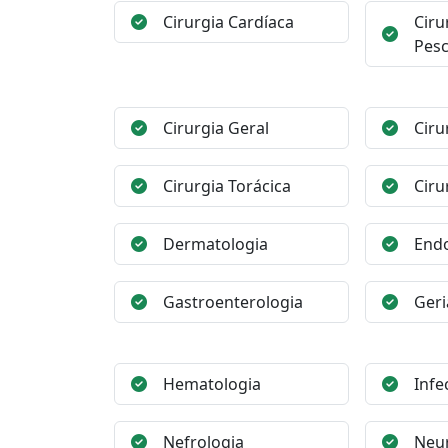
Cirurgia Cardíaca
Ciru
Pes
Cirurgia Geral
Ciru
Cirurgia Torácica
Ciru
Dermatologia
Endo
Gastroenterologia
Geri
Hematologia
Infe
Nefrologia
Neur