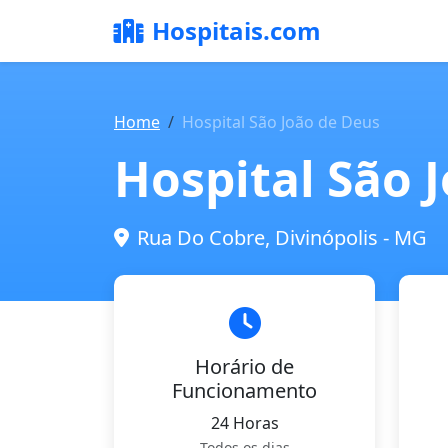
Hospitais.com
Home
Hospital São João de Deus
Hospital São 
Rua Do Cobre, Divinópolis - MG
Horário de
Funcionamento
24 Horas
Todos os dias