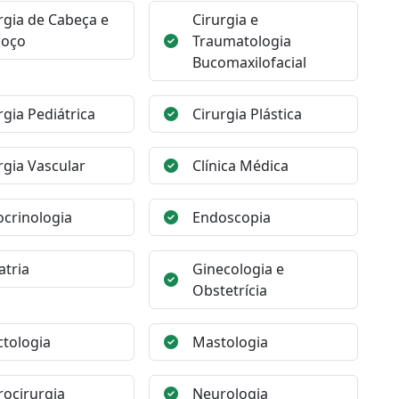
rgia de Cabeça e
Cirurgia e
coço
Traumatologia
Bucomaxilofacial
rgia Pediátrica
Cirurgia Plástica
rgia Vascular
Clínica Médica
crinologia
Endoscopia
atria
Ginecologia e
Obstetrícia
ctologia
Mastologia
ocirurgia
Neurologia