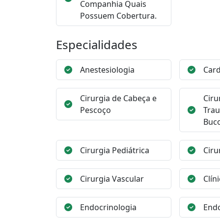
Companhia Quais
Possuem Cobertura.
Especialidades
Anestesiologia
Card
Cirurgia de Cabeça e
Ciru
Pescoço
Trau
Buco
Cirurgia Pediátrica
Ciru
Cirurgia Vascular
Clín
Endocrinologia
End