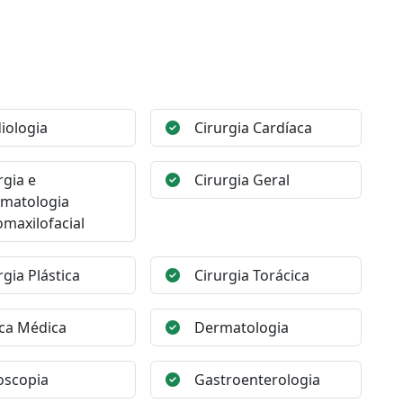
iologia
Cirurgia Cardíaca
rgia e
Cirurgia Geral
matologia
maxilofacial
rgia Plástica
Cirurgia Torácica
ica Médica
Dermatologia
oscopia
Gastroenterologia