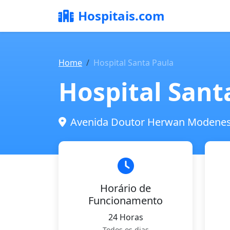
Hospitais.com
Home
Hospital Santa Paula
Hospital Sant
Avenida Doutor Herwan Modenese 
Horário de
Funcionamento
24 Horas
Todos os dias