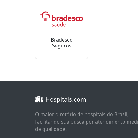
Bradesco
Seguros
Hospitais.com
O maior diretório de hospitais do Brasil,
facilitando sua busca por atendimento méd
de qualidade.