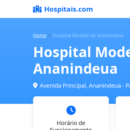
Hospitais.com
Home
Hospital Modelo de Ananindeua
Hospital Mode
Ananindeua
Avenida Principal, Ananindeua - P
Horário de
Funcionamento