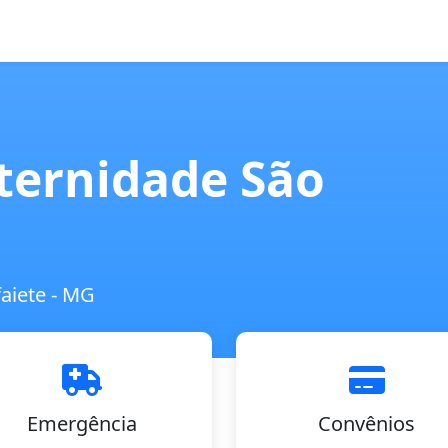
ternidade São
aiete - MG
Emergência
Convênios