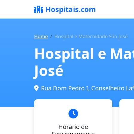
Hospitais.com
Home
Hospital e Maternidade São José
Hospital e Ma
José
Rua Dom Pedro I, Conselheiro Laf
Horário de
Funcionamento