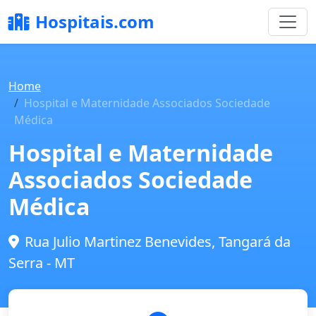
Hospitais.com
Home
Hospital e Maternidade Associados Sociedade
Médica
Hospital e Maternidade
Associados Sociedade
Médica
Rua Julio Martinez Benevides, Tangará da
Serra - MT