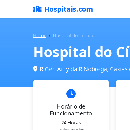
Hospitais.com
Home
Hospital do Círculo
Hospital do C
R Gen Arcy da R Nobrega, Caxias d
Horário de
Funcionamento
24 Horas
Todos os dias