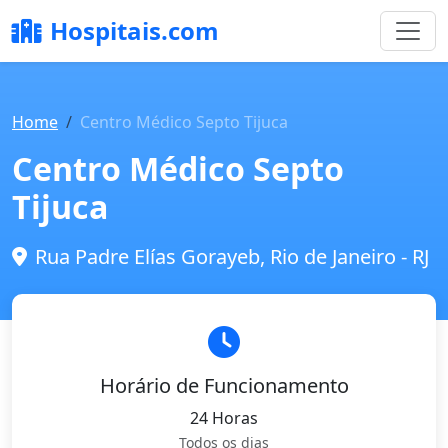
Hospitais.com
Home
Centro Médico Septo Tijuca
Centro Médico Septo
Tijuca
Rua Padre Elías Gorayeb, Rio de Janeiro - RJ
Horário de Funcionamento
24 Horas
Todos os dias