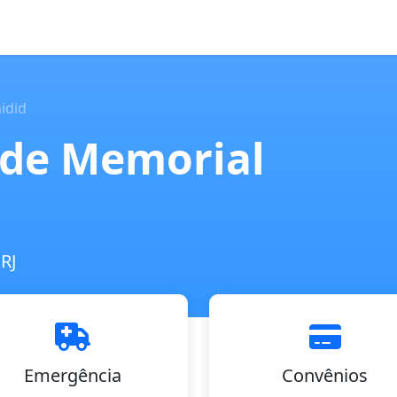
idid
úde Memorial
 RJ
Emergência
Convênios