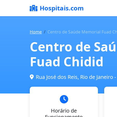
Hospitais.com
Home
Centro de Saúde Memorial Fuad Ch
Centro de Sa
Fuad Chidid
Rua José dos Reis, Rio de Janeiro -
Horário de
Funcionamento