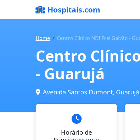
Hospitais.com
Home
Centro Clínico NDI Frei Galvão - Gu
Centro Clínic
- Guarujá
Avenida Santos Dumont, Guarujá 
Horário de
Funcionamento