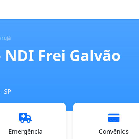
arujá
o NDI Frei Galvão
- SP
Emergência
Convênios