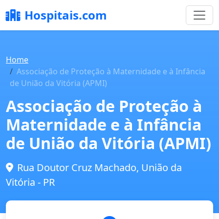
Hospitais.com
Home
Associação de Proteção à Maternidade e à Infância
de União da Vitória (APMI)
Associação de Proteção à
Maternidade e à Infância
de União da Vitória (APMI)
Rua Doutor Cruz Machado, União da
Vitória - PR