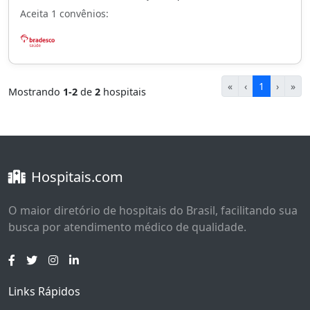
Aceita 1 convênios:
«
‹
1
›
»
Mostrando
1-2
de
2
hospitais
Hospitais.com
O maior diretório de hospitais do Brasil, facilitando sua
busca por atendimento médico de qualidade.
Links Rápidos